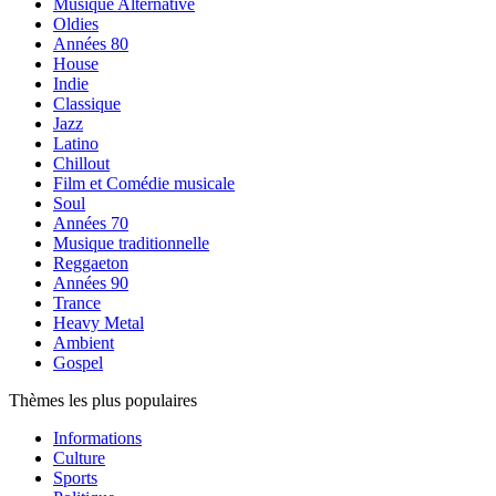
Musique Alternative
Oldies
Années 80
House
Indie
Classique
Jazz
Latino
Chillout
Film et Comédie musicale
Soul
Années 70
Musique traditionnelle
Reggaeton
Années 90
Trance
Heavy Metal
Ambient
Gospel
Thèmes les plus populaires
Informations
Culture
Sports