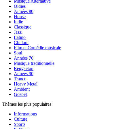
Musique Alternative
Oldies
Années 80
House
Indie
Classique
Jazz
Latino
Chillout
Film et Comédie musicale
Soul
Années 70
Musique traditionnelle
Reggaeton
Années 90
Trance
Heavy Metal
Ambient
Gospel
Thèmes les plus populaires
Informations
Culture
Sports