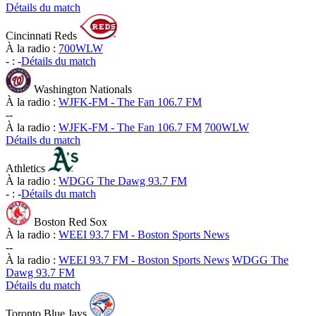
Détails du match
Cincinnati Reds
À la radio :
700WLW
-
:
-
Détails du match
Washington Nationals
À la radio :
WJFK-FM - The Fan 106.7 FM
-
-
À la radio :
WJFK-FM - The Fan 106.7 FM
700WLW
Détails du match
Athletics
À la radio :
WDGG The Dawg 93.7 FM
-
:
-
Détails du match
Boston Red Sox
À la radio :
WEEI 93.7 FM - Boston Sports News
-
-
À la radio :
WEEI 93.7 FM - Boston Sports News
WDGG The
Dawg 93.7 FM
Détails du match
Toronto Blue Jays