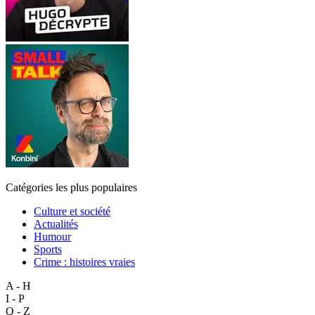
Catégories les plus populaires
Culture et société
Actualités
Humour
Sports
Crime : histoires vraies
A - H
I - P
Q - Z