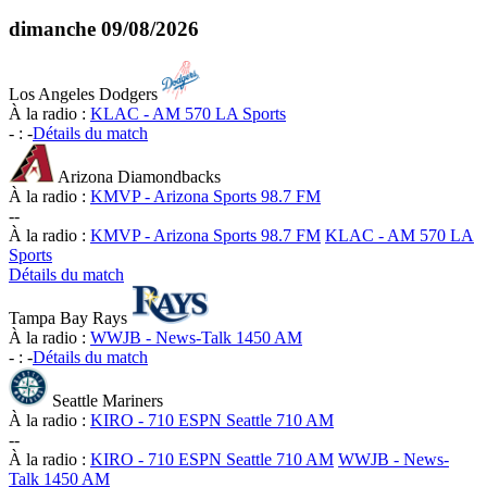
dimanche
09/08/2026
Los Angeles Dodgers
À la radio :
KLAC - AM 570 LA Sports
-
:
-
Détails du match
Arizona Diamondbacks
À la radio :
KMVP - Arizona Sports 98.7 FM
-
-
À la radio :
KMVP - Arizona Sports 98.7 FM
KLAC - AM 570 LA
Sports
Détails du match
Tampa Bay Rays
À la radio :
WWJB - News-Talk 1450 AM
-
:
-
Détails du match
Seattle Mariners
À la radio :
KIRO - 710 ESPN Seattle 710 AM
-
-
À la radio :
KIRO - 710 ESPN Seattle 710 AM
WWJB - News-
Talk 1450 AM