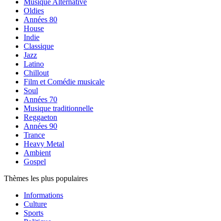
Musique Alternative
Oldies
Années 80
House
Indie
Classique
Jazz
Latino
Chillout
Film et Comédie musicale
Soul
Années 70
Musique traditionnelle
Reggaeton
Années 90
Trance
Heavy Metal
Ambient
Gospel
Thèmes les plus populaires
Informations
Culture
Sports