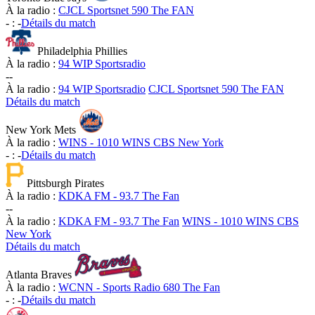
À la radio :
CJCL Sportsnet 590 The FAN
-
:
-
Détails du match
Philadelphia Phillies
À la radio :
94 WIP Sportsradio
-
-
À la radio :
94 WIP Sportsradio
CJCL Sportsnet 590 The FAN
Détails du match
New York Mets
À la radio :
WINS - 1010 WINS CBS New York
-
:
-
Détails du match
Pittsburgh Pirates
À la radio :
KDKA FM - 93.7 The Fan
-
-
À la radio :
KDKA FM - 93.7 The Fan
WINS - 1010 WINS CBS
New York
Détails du match
Atlanta Braves
À la radio :
WCNN - Sports Radio 680 The Fan
-
:
-
Détails du match