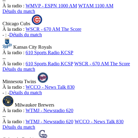
-
-
À la radio :
WMVP - ESPN 1000 AM
WTAM 1100 AM
Détails du match
Chicago Cubs
À la radio :
WSCR - 670 AM The Score
-
:
-
Détails du match
Kansas City Royals
À la radio :
610 Sports Radio KCSP
-
-
À la radio :
610 Sports Radio KCSP
WSCR - 670 AM The Score
Détails du match
Minnesota Twins
À la radio :
WCCO - News Talk 830
-
:
-
Détails du match
Milwaukee Brewers
À la radio :
WTMJ - Newsradio 620
-
-
À la radio :
WTMJ - Newsradio 620
WCCO - News Talk 830
Détails du match