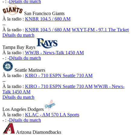
-
:
-
Détails du match
San Francisco Giants
À la radio :
KNBR 104.5 / 680 AM
-
-
À la radio :
KNBR 104.5 / 680 AM
WXYT-FM - 97.1 The Ticket
Détails du match
Tampa Bay Rays
À la radio :
WWJB - News-Talk 1450 AM
-
:
-
Détails du match
Seattle Mariners
À la radio :
KIRO - 710 ESPN Seattle 710 AM
-
-
À la radio :
KIRO - 710 ESPN Seattle 710 AM
WWJB - News-
Talk 1450 AM
Détails du match
Los Angeles Dodgers
À la radio :
KLAC - AM 570 LA Sports
-
:
-
Détails du match
Arizona Diamondbacks