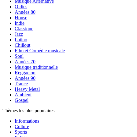
Musique Alternative
Oldies
Années 80
House
Indie
Classique
Jazz
Latino
Chillout
Film et Comédie musicale
Soul
Années 70
Musique traditionnelle
Reggaeton
Années 90
Trance
Heavy Metal
Ambient
Gospel
Thèmes les plus populaires
Informations
Culture
Sports