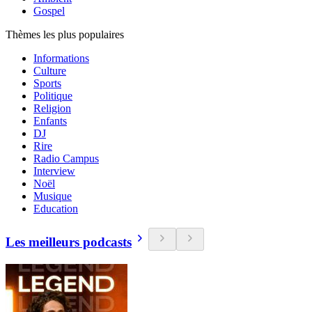
Gospel
Thèmes les plus populaires
Informations
Culture
Sports
Politique
Religion
Enfants
DJ
Rire
Radio Campus
Interview
Noël
Musique
Education
Les meilleurs podcasts