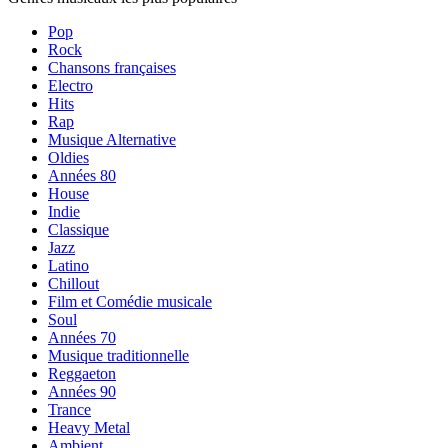
Pop
Rock
Chansons françaises
Electro
Hits
Rap
Musique Alternative
Oldies
Années 80
House
Indie
Classique
Jazz
Latino
Chillout
Film et Comédie musicale
Soul
Années 70
Musique traditionnelle
Reggaeton
Années 90
Trance
Heavy Metal
Ambient