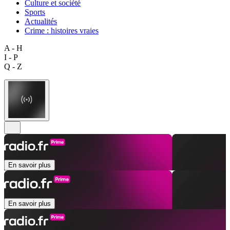
Culture et société
Sports
Actualités
Crime : histoires vraies
A - H
I - P
Q - Z
En savoir plus
En savoir plus