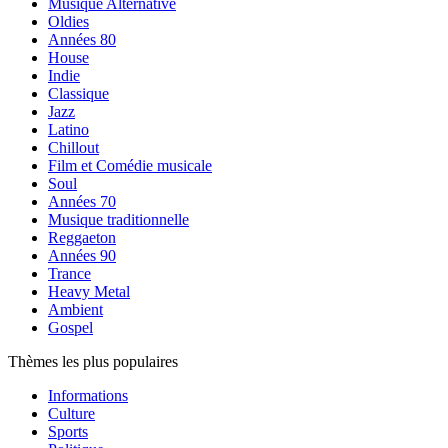
Musique Alternative
Oldies
Années 80
House
Indie
Classique
Jazz
Latino
Chillout
Film et Comédie musicale
Soul
Années 70
Musique traditionnelle
Reggaeton
Années 90
Trance
Heavy Metal
Ambient
Gospel
Thèmes les plus populaires
Informations
Culture
Sports