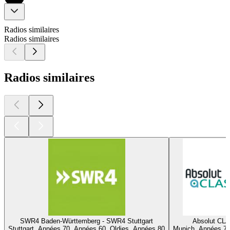
Radios similaires
Radios similaires
Radios similaires
SWR4 Baden-Württemberg - SWR4 Stuttgart
Absolut CL
Stuttgart, Années 70, Années 60, Oldies, Années 80
Munich, Années 70