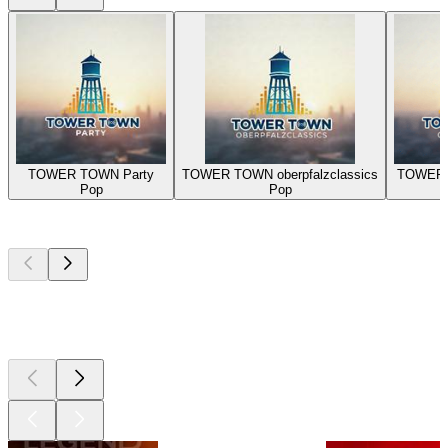
TOWER TOWN Party
TOWER TOWN oberpfalzclassics
TOWER 
Pop
Pop
Les meilleurs
podcasts
Les meilleurs
podcasts
Les meilleurs
podcasts