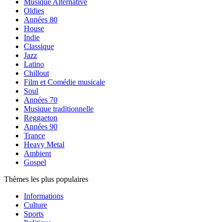
Musique Alternative
Oldies
Années 80
House
Indie
Classique
Jazz
Latino
Chillout
Film et Comédie musicale
Soul
Années 70
Musique traditionnelle
Reggaeton
Années 90
Trance
Heavy Metal
Ambient
Gospel
Thèmes les plus populaires
Informations
Culture
Sports