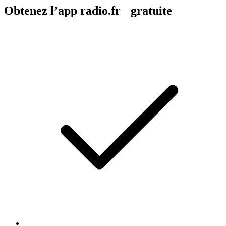
Obtenez l’app radio.fr gratuite