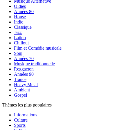
Musique Alternative
Oldies
Années 80
House
Indie
Classique
Jazz
Latino
Chillout
Film et Comédie musicale
Soul
Années 70
Musique traditionnelle
Reggaeton
Années 90
Trance
Heavy Metal
Ambient
Gospel
Thèmes les plus populaires
Informations
Culture
Sports