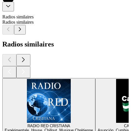
Radios similaires
Radios similaires
Radios similaires
RADIO RED CRISTIANA
CA
Expérimentale, House, Chillout, Musique Chrétienne
Asunción, Cumbia, 