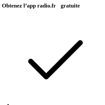
Obtenez l’app radio.fr gratuite