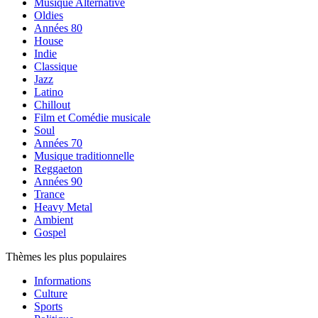
Musique Alternative
Oldies
Années 80
House
Indie
Classique
Jazz
Latino
Chillout
Film et Comédie musicale
Soul
Années 70
Musique traditionnelle
Reggaeton
Années 90
Trance
Heavy Metal
Ambient
Gospel
Thèmes les plus populaires
Informations
Culture
Sports