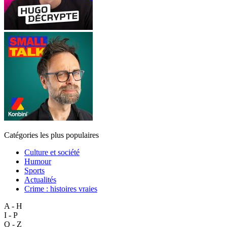
Catégories les plus populaires
Culture et société
Humour
Sports
Actualités
Crime : histoires vraies
A - H
I - P
Q - Z