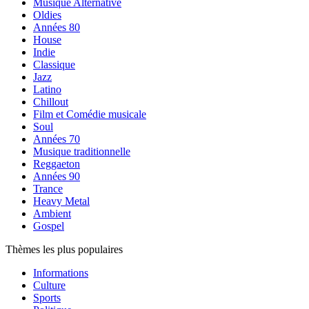
Musique Alternative
Oldies
Années 80
House
Indie
Classique
Jazz
Latino
Chillout
Film et Comédie musicale
Soul
Années 70
Musique traditionnelle
Reggaeton
Années 90
Trance
Heavy Metal
Ambient
Gospel
Thèmes les plus populaires
Informations
Culture
Sports