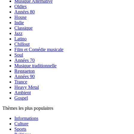
Musique Alternative
Oldies
Années 80
House
Indie
Classique
Jazz
Latino
Chillout
Film et Comédie musicale
Soul
Années 70
Musique traditionnelle
Reggaeton
Années 90
Trance
Heavy Metal
Ambient
Gospel
Thèmes les plus populaires
Informations
Culture
Sports