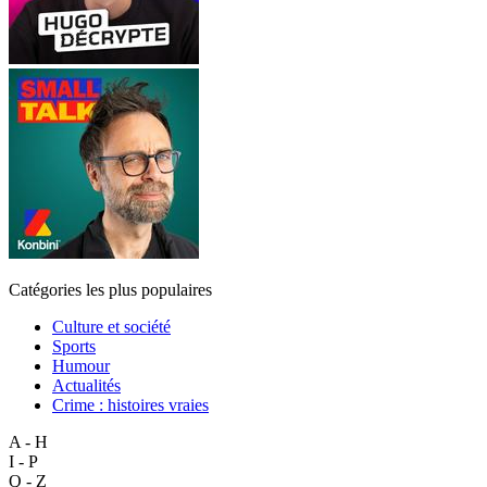
Catégories les plus populaires
Culture et société
Sports
Humour
Actualités
Crime : histoires vraies
A - H
I - P
Q - Z