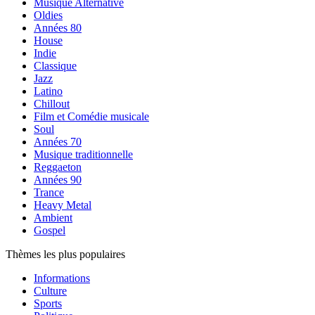
Musique Alternative
Oldies
Années 80
House
Indie
Classique
Jazz
Latino
Chillout
Film et Comédie musicale
Soul
Années 70
Musique traditionnelle
Reggaeton
Années 90
Trance
Heavy Metal
Ambient
Gospel
Thèmes les plus populaires
Informations
Culture
Sports