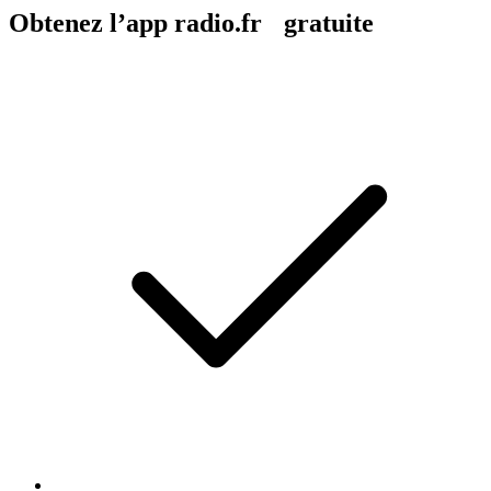
Obtenez l’app radio.fr gratuite