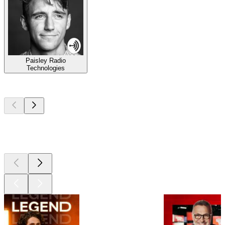
Paisley Radio
Technologies
Les meilleurs
podcasts
Les meilleurs
podcasts
Les meilleurs
podcasts