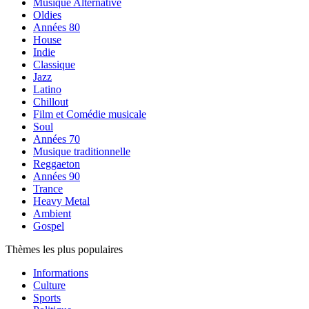
Musique Alternative
Oldies
Années 80
House
Indie
Classique
Jazz
Latino
Chillout
Film et Comédie musicale
Soul
Années 70
Musique traditionnelle
Reggaeton
Années 90
Trance
Heavy Metal
Ambient
Gospel
Thèmes les plus populaires
Informations
Culture
Sports