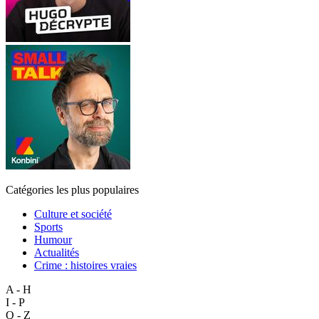
Catégories les plus populaires
Culture et société
Sports
Humour
Actualités
Crime : histoires vraies
A - H
I - P
Q - Z