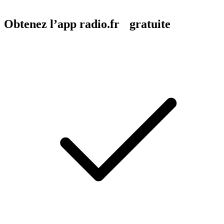
Obtenez l’app radio.fr gratuite