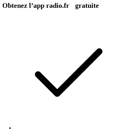
Obtenez l’app radio.fr gratuite