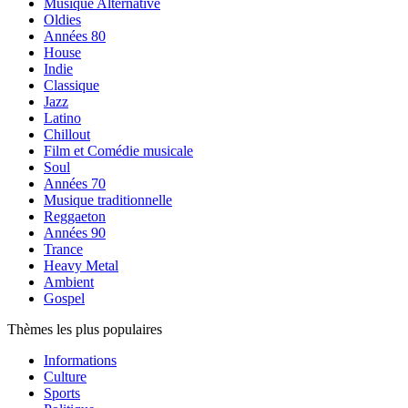
Musique Alternative
Oldies
Années 80
House
Indie
Classique
Jazz
Latino
Chillout
Film et Comédie musicale
Soul
Années 70
Musique traditionnelle
Reggaeton
Années 90
Trance
Heavy Metal
Ambient
Gospel
Thèmes les plus populaires
Informations
Culture
Sports