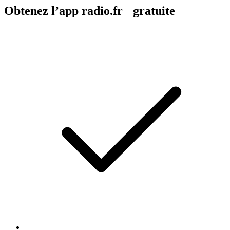
Obtenez l’app radio.fr gratuite