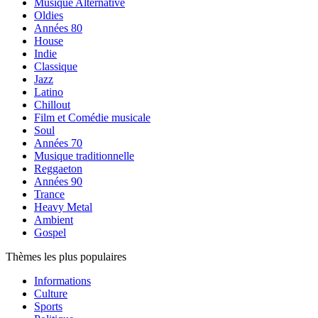
Musique Alternative
Oldies
Années 80
House
Indie
Classique
Jazz
Latino
Chillout
Film et Comédie musicale
Soul
Années 70
Musique traditionnelle
Reggaeton
Années 90
Trance
Heavy Metal
Ambient
Gospel
Thèmes les plus populaires
Informations
Culture
Sports