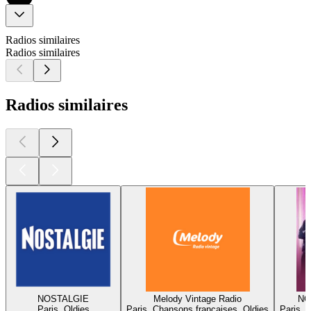
Radios similaires
Radios similaires
Radios similaires
NOSTALGIE
Melody Vintage Radio
NO
Paris, Oldies
Paris, Chansons françaises, Oldies
Paris, 