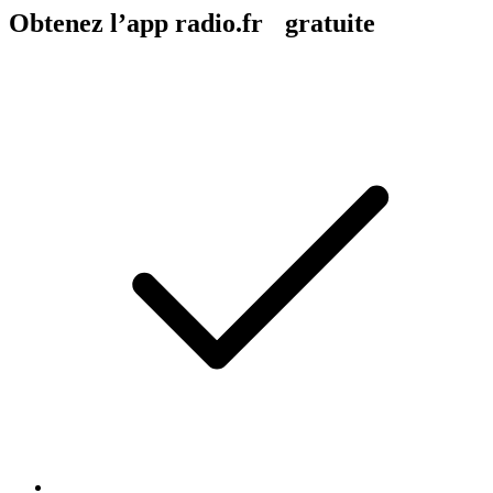
Obtenez l’app radio.fr gratuite