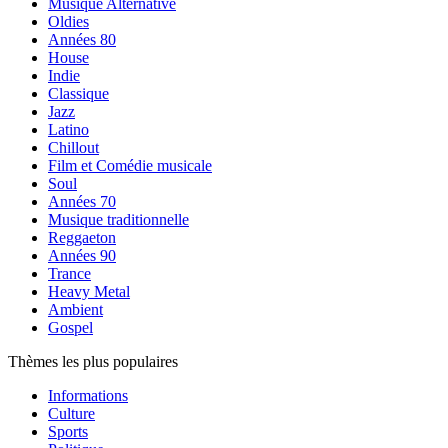
Musique Alternative
Oldies
Années 80
House
Indie
Classique
Jazz
Latino
Chillout
Film et Comédie musicale
Soul
Années 70
Musique traditionnelle
Reggaeton
Années 90
Trance
Heavy Metal
Ambient
Gospel
Thèmes les plus populaires
Informations
Culture
Sports