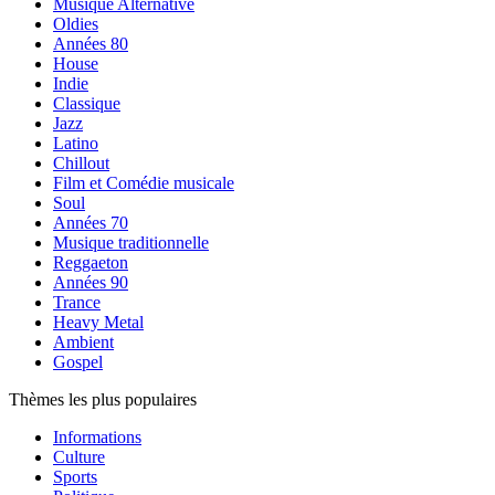
Musique Alternative
Oldies
Années 80
House
Indie
Classique
Jazz
Latino
Chillout
Film et Comédie musicale
Soul
Années 70
Musique traditionnelle
Reggaeton
Années 90
Trance
Heavy Metal
Ambient
Gospel
Thèmes les plus populaires
Informations
Culture
Sports