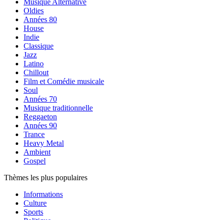
Musique Alternative
Oldies
Années 80
House
Indie
Classique
Jazz
Latino
Chillout
Film et Comédie musicale
Soul
Années 70
Musique traditionnelle
Reggaeton
Années 90
Trance
Heavy Metal
Ambient
Gospel
Thèmes les plus populaires
Informations
Culture
Sports