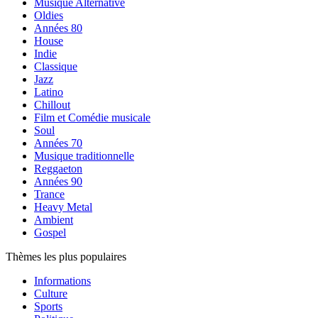
Musique Alternative
Oldies
Années 80
House
Indie
Classique
Jazz
Latino
Chillout
Film et Comédie musicale
Soul
Années 70
Musique traditionnelle
Reggaeton
Années 90
Trance
Heavy Metal
Ambient
Gospel
Thèmes les plus populaires
Informations
Culture
Sports