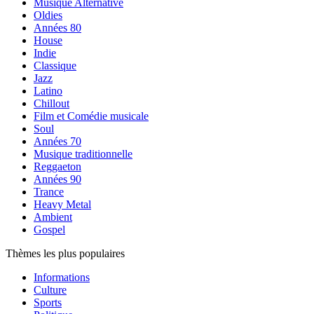
Musique Alternative
Oldies
Années 80
House
Indie
Classique
Jazz
Latino
Chillout
Film et Comédie musicale
Soul
Années 70
Musique traditionnelle
Reggaeton
Années 90
Trance
Heavy Metal
Ambient
Gospel
Thèmes les plus populaires
Informations
Culture
Sports