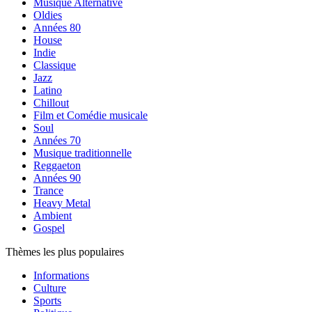
Musique Alternative
Oldies
Années 80
House
Indie
Classique
Jazz
Latino
Chillout
Film et Comédie musicale
Soul
Années 70
Musique traditionnelle
Reggaeton
Années 90
Trance
Heavy Metal
Ambient
Gospel
Thèmes les plus populaires
Informations
Culture
Sports