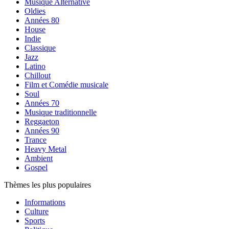
Musique Alternative
Oldies
Années 80
House
Indie
Classique
Jazz
Latino
Chillout
Film et Comédie musicale
Soul
Années 70
Musique traditionnelle
Reggaeton
Années 90
Trance
Heavy Metal
Ambient
Gospel
Thèmes les plus populaires
Informations
Culture
Sports