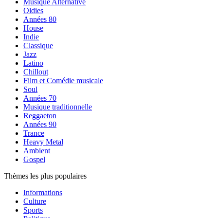
Musique Alternative
Oldies
Années 80
House
Indie
Classique
Jazz
Latino
Chillout
Film et Comédie musicale
Soul
Années 70
Musique traditionnelle
Reggaeton
Années 90
Trance
Heavy Metal
Ambient
Gospel
Thèmes les plus populaires
Informations
Culture
Sports