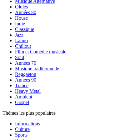
Musique Alternative
Oldies
Années 80
House
Indie
Classique
Jazz
Latino
Chillout
Film et Comédie musicale
Soul
Années 70
Musique traditionnelle
Reggaeton
Années 90
Trance
Heavy Metal
Ambient
Gospel
Thèmes les plus populaires
Informations
Culture
Sports