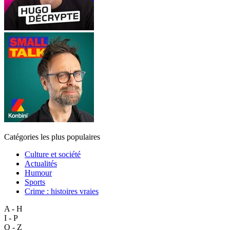
Catégories les plus populaires
Culture et société
Actualités
Humour
Sports
Crime : histoires vraies
A - H
I - P
Q - Z