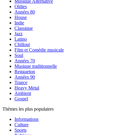
Musique Alternative
Oldies
Années 80
House
Indie
Classique
Jazz
Latino
Chillout
Film et Comédie musicale
Soul
Années 70
Musique traditionnelle
Reggaeton
Années 90
Trance
Heavy Metal
Ambient
Gospel
Thèmes les plus populaires
Informations
Culture
Sports