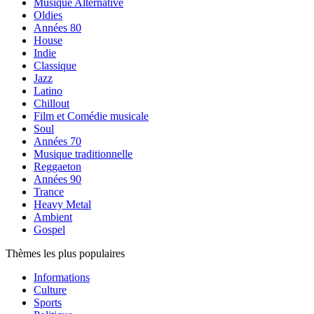
Musique Alternative
Oldies
Années 80
House
Indie
Classique
Jazz
Latino
Chillout
Film et Comédie musicale
Soul
Années 70
Musique traditionnelle
Reggaeton
Années 90
Trance
Heavy Metal
Ambient
Gospel
Thèmes les plus populaires
Informations
Culture
Sports