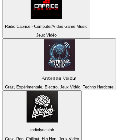
Radio Caprice - Computer/Video Game Music
Jeux Vidéo
𝔸𝕟𝕥𝕖𝕟𝕟𝕒 𝕍𝕠𝕚𝕕📡
Graz, Expérimentale, Electro, Jeux Vidéo, Techno Hardcore
radiolyricslab
Graz, Rap, Chillout, Hip Hop, Jeux Vidéo