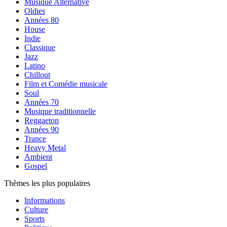
Musique Alternative
Oldies
Années 80
House
Indie
Classique
Jazz
Latino
Chillout
Film et Comédie musicale
Soul
Années 70
Musique traditionnelle
Reggaeton
Années 90
Trance
Heavy Metal
Ambient
Gospel
Thèmes les plus populaires
Informations
Culture
Sports