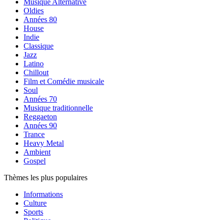
Musique Alternative
Oldies
Années 80
House
Indie
Classique
Jazz
Latino
Chillout
Film et Comédie musicale
Soul
Années 70
Musique traditionnelle
Reggaeton
Années 90
Trance
Heavy Metal
Ambient
Gospel
Thèmes les plus populaires
Informations
Culture
Sports