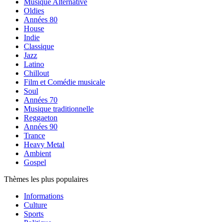
Musique Alternative
Oldies
Années 80
House
Indie
Classique
Jazz
Latino
Chillout
Film et Comédie musicale
Soul
Années 70
Musique traditionnelle
Reggaeton
Années 90
Trance
Heavy Metal
Ambient
Gospel
Thèmes les plus populaires
Informations
Culture
Sports