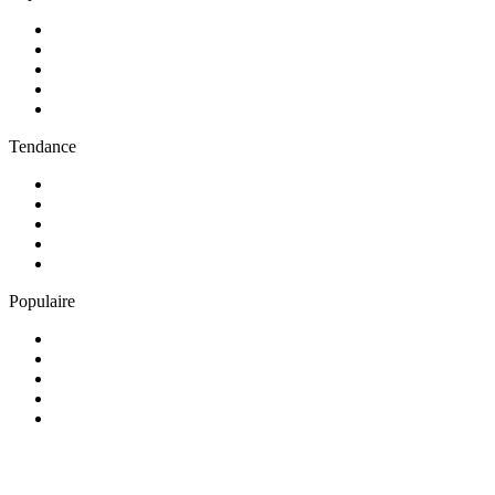
1
.
Radio FREE DOM
2
.
RMC Info Talk Sport
3
.
RTL
4
.
Radio Sans Pub
5
.
RCI Martinique
Tendance
1
.
Skyrock
2
.
NOSTALGIE
3
.
RTL2
4
.
CHERIE FM
5
.
France Inter
Populaire
1
.
NRJ
2
.
EUROPE 2
3
.
RCI Guadeloupe
4
.
Chante France
5
.
Europe 1