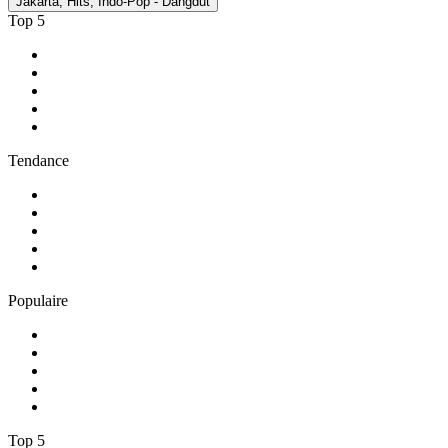
Jakarta, Hits, Indo-Pop - Dangdut
Top 5
1
.
Radio FREE DOM
2
.
RMC Info Talk Sport
3
.
RTL
4
.
Radio Sans Pub
5
.
RCI Martinique
Tendance
1
.
Skyrock
2
.
NOSTALGIE
3
.
RTL2
4
.
CHERIE FM
5
.
France Inter
Populaire
1
.
NRJ
2
.
EUROPE 2
3
.
RCI Guadeloupe
4
.
Chante France
5
.
Europe 1
Top 5