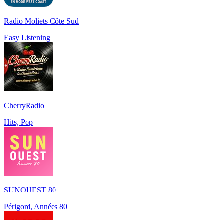
Radio Moliets Côte Sud
Easy Listening
CherryRadio
Hits, Pop
SUNOUEST 80
Périgord, Années 80