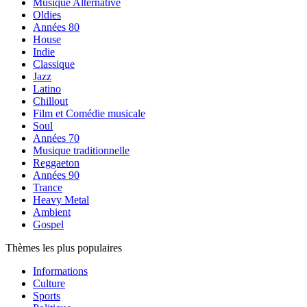
Musique Alternative
Oldies
Années 80
House
Indie
Classique
Jazz
Latino
Chillout
Film et Comédie musicale
Soul
Années 70
Musique traditionnelle
Reggaeton
Années 90
Trance
Heavy Metal
Ambient
Gospel
Thèmes les plus populaires
Informations
Culture
Sports