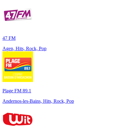
47 FM
Agen, Hits, Rock, Pop
Plage FM 89.1
Andernos-les-Bains, Hits, Rock, Pop