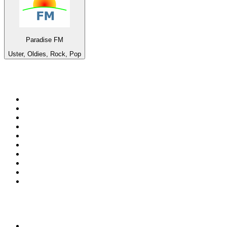
Paradise FM
Uster, Oldies, Rock, Pop
Top 100 sur
radio.fr
1
.
RTL
2
.
RMC Info Talk Sport
3
.
France Info
4
.
Europe 1
5
.
France Inter
6
.
Radio FREE DOM
7
.
NOSTALGIE
8
.
Tropiques FM
9
.
CHERIE FM
10
.
RTL2
Top 100 des podcasts en
France
1
.
LEGEND