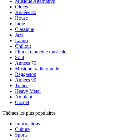
Musique Alternative
Oldies
Années 80
House
Indie
Classique
Jazz
Latino
Chillout
Film et Comédie musicale
Soul
Années 70
Musique traditionnelle
Reggaeton
Années 90
Trance
Heavy Metal
Ambient
Gospel
Thèmes les plus populaires
Informations
Culture
Sports