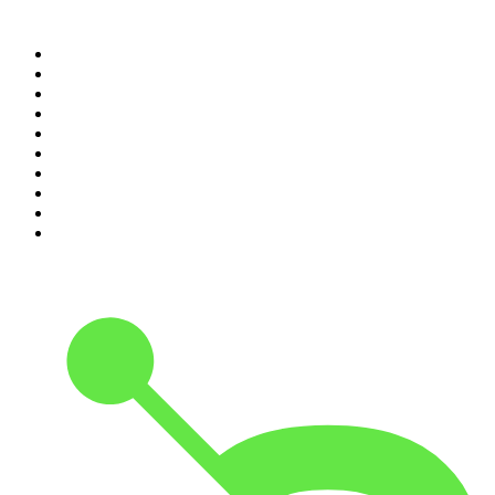
Top 100 des podcasts en
France
1
.
LEGEND
2
.
Les Grosses Têtes
3
.
L'After Foot
4
.
Hondelatte Raconte
5
.
Entrez dans l'Histoire
6
.
Les grands dossiers de l'Histoire par Franck Ferrand
7
.
L'Heure Du Crime
8
.
Transfert
9
.
HugoDécrypte - Actus et interviews
10
.
Small Talk - Konbini