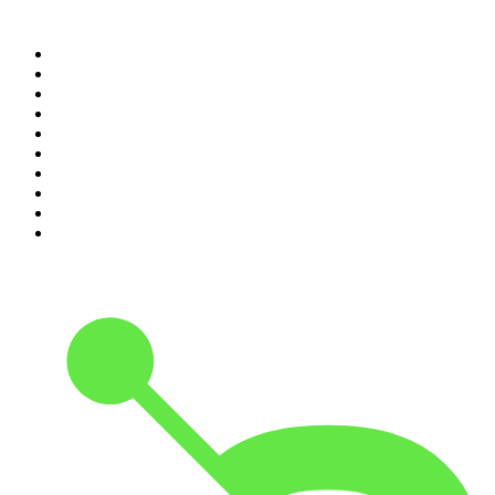
Top 100 des podcasts en
France
1
.
LEGEND
2
.
Les Grosses Têtes
3
.
L'After Foot
4
.
Hondelatte Raconte
5
.
Entrez dans l'Histoire
6
.
L'Heure Du Crime
7
.
Les grands dossiers de l'Histoire par Franck Ferrand
8
.
Transfert
9
.
HugoDécrypte - Actus et interviews
10
.
Small Talk - Konbini