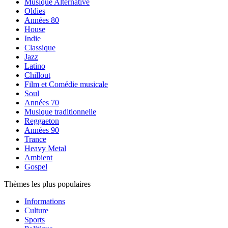
Musique Alternative
Oldies
Années 80
House
Indie
Classique
Jazz
Latino
Chillout
Film et Comédie musicale
Soul
Années 70
Musique traditionnelle
Reggaeton
Années 90
Trance
Heavy Metal
Ambient
Gospel
Thèmes les plus populaires
Informations
Culture
Sports