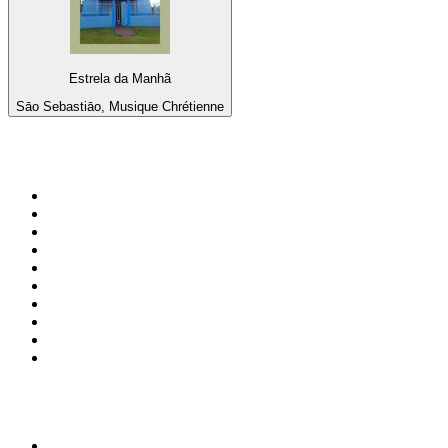
Estrela da Manhã
Sāo Sebastiāo, Musique Chrétienne
Top 100 sur
radio.fr
1
.
RTL
2
.
RMC Info Talk Sport
3
.
France Info
4
.
Europe 1
5
.
France Inter
6
.
Radio FREE DOM
7
.
NOSTALGIE
8
.
Tropiques FM
9
.
CHERIE FM
10
.
RTL2
Top 100 des podcasts en
France
1
.
LEGEND