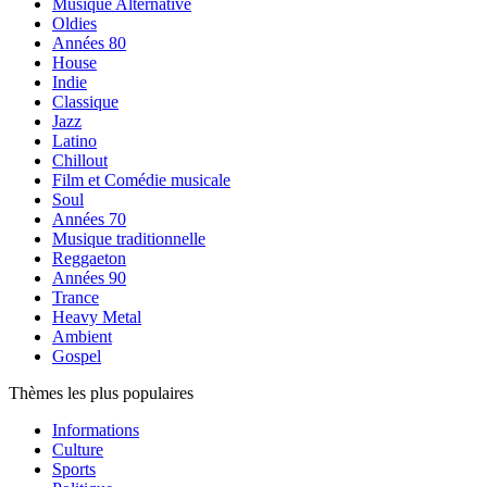
Musique Alternative
Oldies
Années 80
House
Indie
Classique
Jazz
Latino
Chillout
Film et Comédie musicale
Soul
Années 70
Musique traditionnelle
Reggaeton
Années 90
Trance
Heavy Metal
Ambient
Gospel
Thèmes les plus populaires
Informations
Culture
Sports