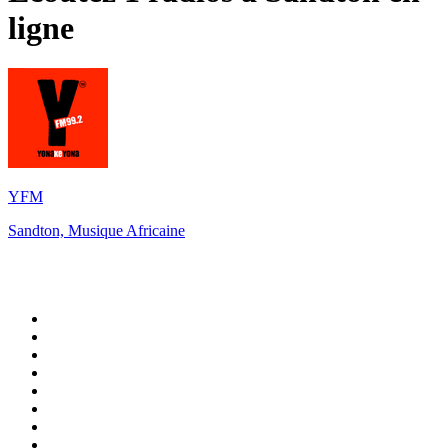
ligne
YFM
Sandton, Musique Africaine
Top 100 sur
radio.fr
1
.
RMC Info Talk Sport
2
.
RTL
3
.
France Info
4
.
Europe 1
5
.
France Inter
6
.
Radio FREE DOM
7
.
NOSTALGIE
8
.
Tropiques FM