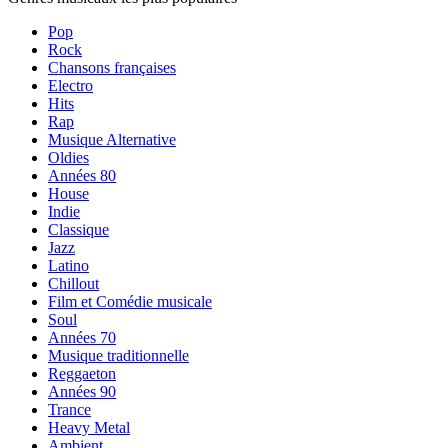
Pop
Rock
Chansons françaises
Electro
Hits
Rap
Musique Alternative
Oldies
Années 80
House
Indie
Classique
Jazz
Latino
Chillout
Film et Comédie musicale
Soul
Années 70
Musique traditionnelle
Reggaeton
Années 90
Trance
Heavy Metal
Ambient