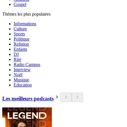
Gospel
Thèmes les plus populaires
Informations
Culture
Sports
Politique
Religion
Enfants
DJ
Rire
Radio Campus
Interview
Noël
Musique
Education
Les meilleurs podcasts