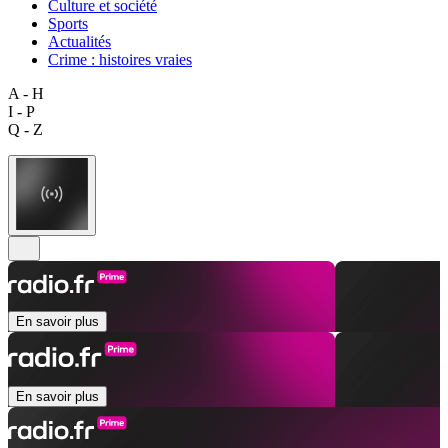
Culture et société
Sports
Actualités
Crime : histoires vraies
A - H
I - P
Q - Z
En savoir plus
En savoir plus