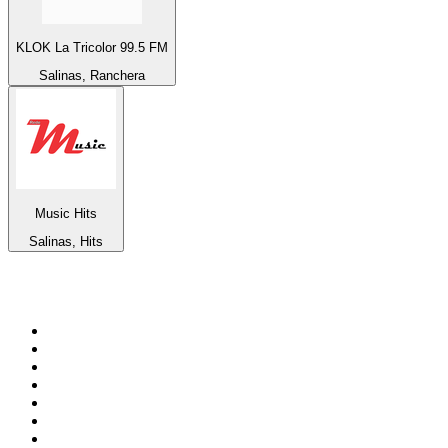
KLOK La Tricolor 99.5 FM
Salinas, Ranchera
Music Hits
Salinas, Hits
Top 100 sur
radio.fr
1
.
RMC Info Talk Sport
2
.
RTL
3
.
France Info
4
.
Europe 1
5
.
Radio FREE DOM
6
.
France Inter
7
.
NOSTALGIE