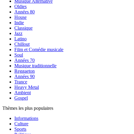
Musique Alternative
Oldies
Années 80
House
Indie
Classique
Jazz
Latino
Chillout
Film et Comédie musicale
Soul
Années 70
Musique traditionnelle
Reggaeton
Années 90
Trance
Heavy Metal
Ambient
Gospel
Thèmes les plus populaires
Informations
Culture
Sports