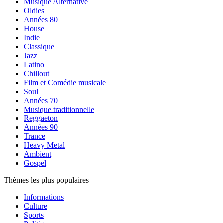
Musique Alternative
Oldies
Années 80
House
Indie
Classique
Jazz
Latino
Chillout
Film et Comédie musicale
Soul
Années 70
Musique traditionnelle
Reggaeton
Années 90
Trance
Heavy Metal
Ambient
Gospel
Thèmes les plus populaires
Informations
Culture
Sports