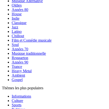
Musique Alternative
Oldies
Années 80
House
Indie
Classique
Jazz
Latino
Chillout
Film et Comédie musicale
Soul
Années 70
Musique traditionnelle
Reggaeton
Années 90
Trance
Heavy Metal
Ambient
Gospel
Thèmes les plus populaires
Informations
Culture
Sports