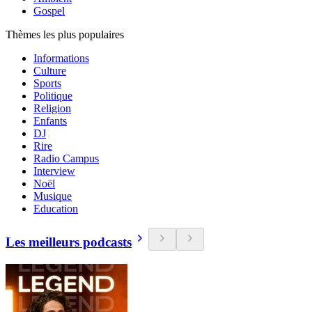
Gospel
Thèmes les plus populaires
Informations
Culture
Sports
Politique
Religion
Enfants
DJ
Rire
Radio Campus
Interview
Noël
Musique
Education
Les meilleurs podcasts