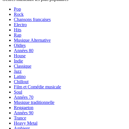
Pop
Rock
Chansons françaises
Electro
Hits
Rap
Musique Alternative
Oldies
Années 80
House
Indie
Classique
Jazz
Latino
Chillout
Film et Comédie musicale
Soul
Années 70
Musique traditionnelle
Reggaeton
Années 90
Trance
Heavy Metal
Ambient