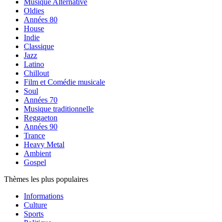
Musique Alternative
Oldies
Années 80
House
Indie
Classique
Jazz
Latino
Chillout
Film et Comédie musicale
Soul
Années 70
Musique traditionnelle
Reggaeton
Années 90
Trance
Heavy Metal
Ambient
Gospel
Thèmes les plus populaires
Informations
Culture
Sports