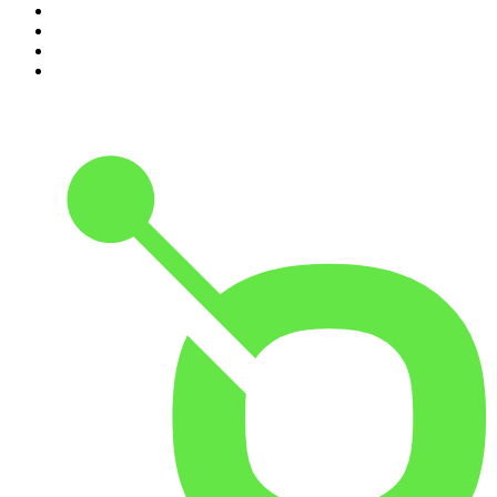
7
.
L'Heure Du Crime
8
.
Transfert
9
.
HugoDécrypte - Actus et interviews
10
.
Small Talk - Konbini