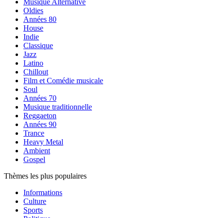
Musique Alternative
Oldies
Années 80
House
Indie
Classique
Jazz
Latino
Chillout
Film et Comédie musicale
Soul
Années 70
Musique traditionnelle
Reggaeton
Années 90
Trance
Heavy Metal
Ambient
Gospel
Thèmes les plus populaires
Informations
Culture
Sports