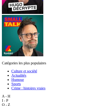
Catégories les plus populaires
Culture et société
Actualités
Humour
Sports
Crime : histoires vraies
A - H
I - P
Q - Z