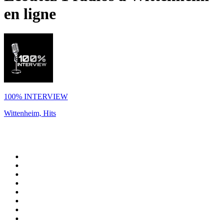
en ligne
100% INTERVIEW
Wittenheim, Hits
Top 100 sur
radio.fr
1
.
RMC Info Talk Sport
2
.
RTL
3
.
France Info
4
.
Europe 1
5
.
France Inter
6
.
Radio FREE DOM
7
.
NOSTALGIE
8
.
Tropiques FM