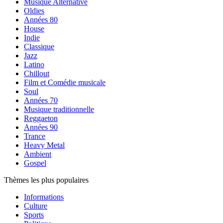
Musique Alternative
Oldies
Années 80
House
Indie
Classique
Jazz
Latino
Chillout
Film et Comédie musicale
Soul
Années 70
Musique traditionnelle
Reggaeton
Années 90
Trance
Heavy Metal
Ambient
Gospel
Thèmes les plus populaires
Informations
Culture
Sports