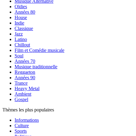
Musique Alternative
Oldies
Années 80
House
Indie
Classique
Jazz
Latino
Chillout
Film et Comédie musicale
Soul
Années 70
Musique traditionnelle
Reggaeton
Années 90
Trance
Heavy Metal
Ambient
Gospel
Thèmes les plus populaires
Informations
Culture
Sports