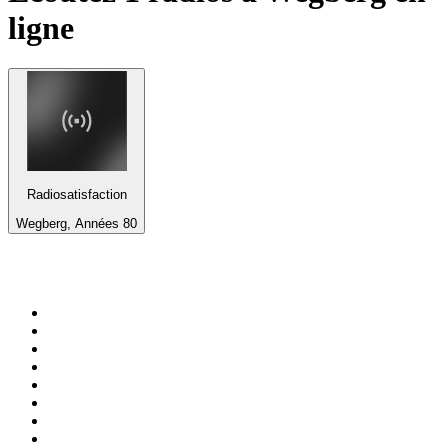
ligne
Radiosatisfaction
Wegberg, Années 80
Top 100 sur
radio.fr
1
.
RTL
2
.
RMC Info Talk Sport
3
.
France Info
4
.
Europe 1
5
.
France Inter
6
.
Radio FREE DOM
7
.
NOSTALGIE
8
.
Tropiques FM