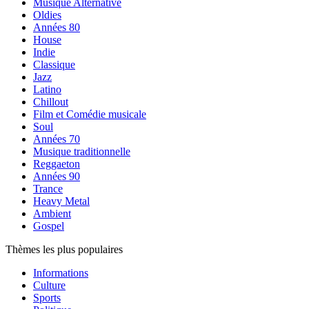
Musique Alternative
Oldies
Années 80
House
Indie
Classique
Jazz
Latino
Chillout
Film et Comédie musicale
Soul
Années 70
Musique traditionnelle
Reggaeton
Années 90
Trance
Heavy Metal
Ambient
Gospel
Thèmes les plus populaires
Informations
Culture
Sports