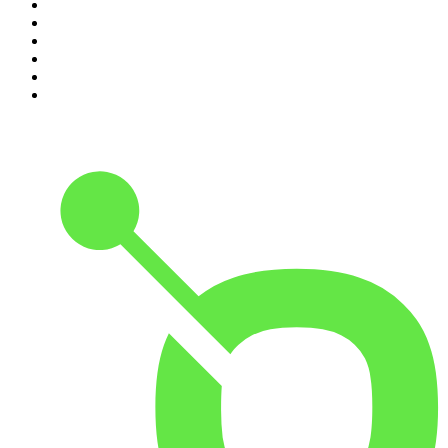
5
.
Entrez dans l'Histoire
6
.
L'Heure Du Crime
7
.
Les grands dossiers de l'Histoire par Franck Ferrand
8
.
Transfert
9
.
HugoDécrypte - Actus et interviews
10
.
Small Talk - Konbini