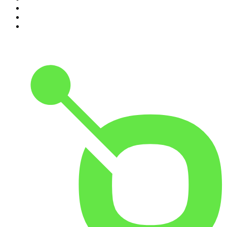
8
.
Crime story
9
.
HugoDécrypte - Actus et interviews
10
.
Small Talk - Konbini