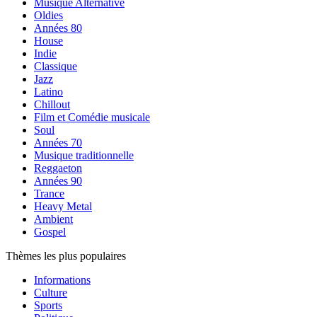
Musique Alternative
Oldies
Années 80
House
Indie
Classique
Jazz
Latino
Chillout
Film et Comédie musicale
Soul
Années 70
Musique traditionnelle
Reggaeton
Années 90
Trance
Heavy Metal
Ambient
Gospel
Thèmes les plus populaires
Informations
Culture
Sports