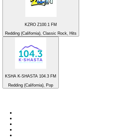
KZRO Z100.1 FM
Redding (California), Classic Rock, Hits
KSHA K-SHASTA 104.3 FM
Redding (California), Pop
Top 100 sur
radio.fr
1
.
RMC Info Talk Sport
2
.
RTL
3
.
France Info
4
.
Europe 1
5
.
France Inter