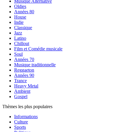
Musique Alternative
Oldies
Années 80
House
Indie
Classique
Jazz
Latino
Chillout
Film et Comédie musicale
Soul
Années 70
Musique traditionnelle
Reggaeton
Années 90
Trance
Heavy Metal
Ambient
Gospel
Thèmes les plus populaires
Informations
Culture
Sports