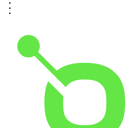
8
.
Transfert
9
.
HugoDécrypte - Actus et interviews
10
.
Small Talk - Konbini