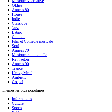
Musique Alternative
Oldies
Années 80
House
Indie
Classique
Jazz
Latino
Chillout
Film et Comédie musicale
Soul
Années 70
Musique traditionnelle
Reggaeton
Années 90
Trance
Heavy Metal
Ambient
Gospel
Thèmes les plus populaires
Informations
Culture
Sports