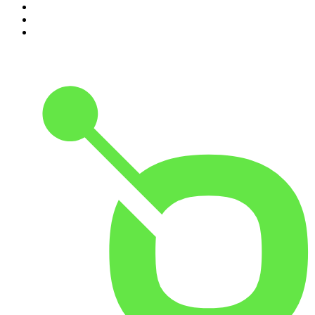
8
.
Crime story
9
.
HugoDécrypte - Actus et interviews
10
.
Small Talk - Konbini