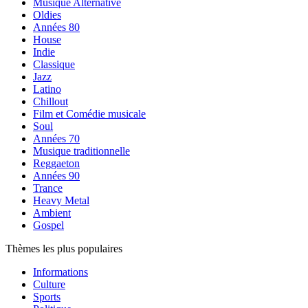
Musique Alternative
Oldies
Années 80
House
Indie
Classique
Jazz
Latino
Chillout
Film et Comédie musicale
Soul
Années 70
Musique traditionnelle
Reggaeton
Années 90
Trance
Heavy Metal
Ambient
Gospel
Thèmes les plus populaires
Informations
Culture
Sports