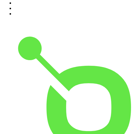
8
.
Transfert
9
.
HugoDécrypte - Actus et interviews
10
.
Small Talk - Konbini