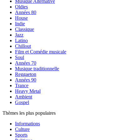
Musique Alternative
Oldies
Années 80
House
Indie
Classique
Jazz
Latino
Chillout
Film et Comédie musicale
Soul
Années 70
Musique traditionnelle
Reggaeton
Années 90
Trance
Heavy Metal
Ambient
Gospel
Thèmes les plus populaires
Informations
Culture
Sports