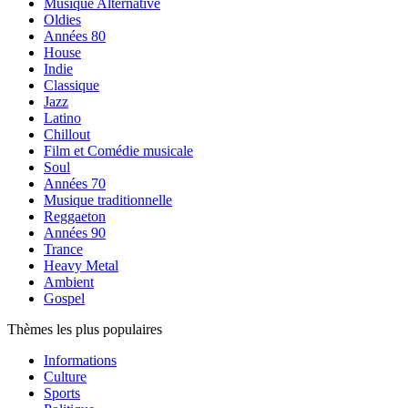
Musique Alternative
Oldies
Années 80
House
Indie
Classique
Jazz
Latino
Chillout
Film et Comédie musicale
Soul
Années 70
Musique traditionnelle
Reggaeton
Années 90
Trance
Heavy Metal
Ambient
Gospel
Thèmes les plus populaires
Informations
Culture
Sports