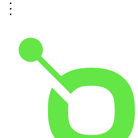
8
.
Transfert
9
.
HugoDécrypte - Actus et interviews
10
.
Small Talk - Konbini